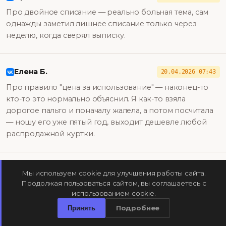
Про двойное списание — реально больная тема, сам
однажды заметил лишнее списание только через
неделю, когда сверял выписку.
Елена Б.
20.04.2026 07:43
Про правило "цена за использование" — наконец-то
кто-то это нормально объяснил. Я как-то взяла
дорогое пальто и поначалу жалела, а потом посчитала
— ношу его уже пятый год, выходит дешевле любой
распродажной куртки.
Роман К.
19.04.2026 15:50
Мы используем cookie для улучшения работы сайта.
Продолжая пользоваться сайтом, вы соглашаетесь с
Интересно про Birkin — 14% годовых звучит
использованием cookie.
убедительно, но это же единицы экземпляров в
Подробнее
нужном состоянии, а не массовая история.
Принять