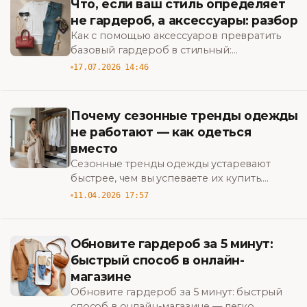
Что, если ваш стиль определяет
не гардероб, а аксессуары: разбор
Как с помощью аксессуаров превратить
базовый гардероб в стильный:
практические советы и неочевидные
17.07.2026 14:46
приёмы. Узнайте, с чего начать.
Почему сезонные тренды одежды
не работают — как одеться
вместо
Сезонные тренды одежды устаревают
быстрее, чем вы успеваете их купить.
Узнайте, как формировать стиль, который
11.04.2026 17:57
работает на вас, а не против вашего
бюджета.
Обновите гардероб за 5 минут:
быстрый способ в онлайн-
магазине
Обновите гардероб за 5 минут: быстрый
способ в онлайн-магазине — легко