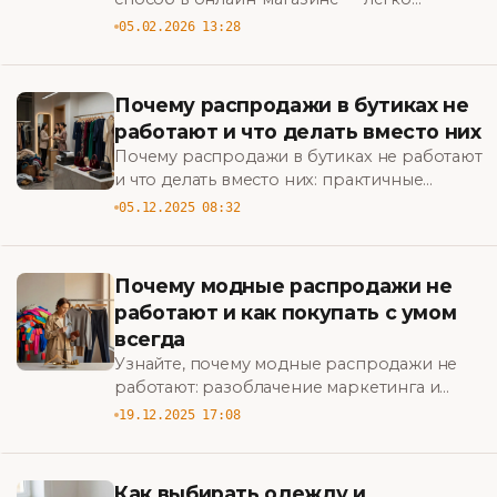
подберите стильные комплекты,
05.02.2026 13:28
сэкономьте время и найдите лучшие
предложения.
Почему распродажи в бутиках не
работают и что делать вместо них
Почему распродажи в бутиках не работают
и что делать вместо них: практичные
стратегии повышения прибыли,
05.12.2025 08:32
привлечения клиентов и повышения
ценности бренда. BigBazar
Почему модные распродажи не
работают и как покупать с умом
всегда
Узнайте, почему модные распродажи не
работают: разоблачение маркетинга и
практические советы, как покупать с умом
19.12.2025 17:08
всегда и тратить меньше на стиль. BigBazar
Как выбирать одежду и