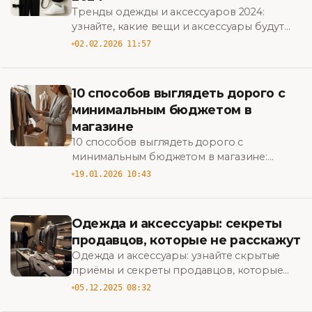
Тренды одежды и аксессуаров 2024:
узнайте, какие вещи и аксессуары будут
править модой — практичные советы по
02.02.2026 11:57
стилю, сочетаниям и must-have сезона.
10 способов выглядеть дорого с
минимальным бюджетом в
магазине
10 способов выглядеть дорого с
минимальным бюджетом в магазине:
практичные лайфхаки по выбору тканей,
19.01.2026 10:43
аксессуаров и сочетаний, чтобы выглядеть
стильно и экономно. BigBazar
Одежда и аксессуары: секреты
продавцов, которые не расскажут
Одежда и аксессуары: узнайте скрытые
приёмы и секреты продавцов, которые
помогут покупать выгодно, избегать
05.12.2025 08:32
разводов и выбирать качественные вещи.