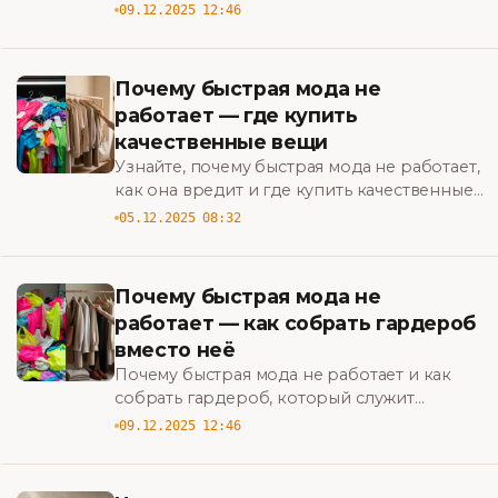
исправить и что покупать вместо этого,
09.12.2025 12:46
чтобы создать стильный, практичный
гардероб. BigBazar
Почему быстрая мода не
работает — где купить
качественные вещи
Узнайте, почему быстрая мода не работает,
как она вредит и где купить качественные
вещи — практичные советы и
05.12.2025 08:32
проверенные бренды для устойчивого
гардероба. BigBazar
Почему быстрая мода не
работает — как собрать гардероб
вместо неё
Почему быстрая мода не работает и как
собрать гардероб, который служит
дольше: практические советы по стилю,
09.12.2025 12:46
экономии и ответственному шопингу.
BigBazar