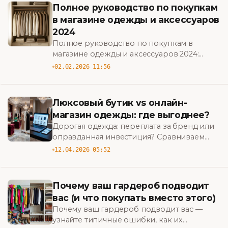
Полное руководство по покупкам
в магазине одежды и аксессуаров
2024
Полное руководство по покупкам в
магазине одежды и аксессуаров 2024:
советы по выбору, экономии, уходу и
02.02.2026 11:56
стилю, чтобы обновить гардероб без
лишних трат.
Люксовый бутик vs онлайн-
магазин одежды: где выгоднее?
Дорогая одежда: переплата за бренд или
оправданная инвестиция? Сравниваем
цены, сервис и ассортимент люксовых
12.04.2026 05:52
бутиков и онлайн-магазинов — узнайте,
где выгоднее совершать покупки.
Почему ваш гардероб подводит
вас (и что покупать вместо этого)
Почему ваш гардероб подводит вас —
узнайте типичные ошибки, как их