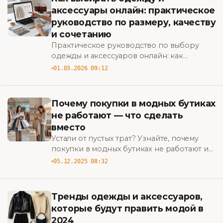
аксессуары онлайн: практическое
руководство по размеру, качеству
и сочетанию
Практическое руководство по выбору
одежды и аксессуаров онлайн: как
правильно определить размер, проверить
01.03.2026 09:12
качество и сочетать вещи для стильных
образов.
Почему покупки в модных бутиках
не работают — что сделать
вместо
Устали от пустых трат? Узнайте, почему
покупки в модных бутиках не работают и
какие шаги выбрать вместо, чтобы
05.12.2025 08:32
выглядеть стильно и экономно. BigBazar
Тренды одежды и аксессуаров,
которые будут править модой в
2024