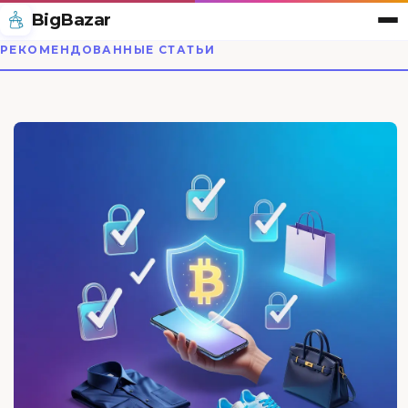
BigBazar
РЕКОМЕНДОВАННЫЕ СТАТЬИ
BigBazar — магазин одеж