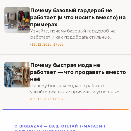
BigBazar
Почему базовый гардероб не
работает (и что носить вместо) на
примерах
Узнайте, почему базовый гардероб не
работает и как подобрать стильные
альтернативы: реальные примеры, правила
19.12.2025 17:08
сочетаний и идеи, что носить вместо.
BigBazar
Почему быстрая мода не
работает — что продавать вместо
неё
Почему быстрая мода не работает —
узнайте реальные причины и успешные
альтернативы: что продавать вместо неё,
05.12.2025 08:32
чтобы увеличить прибыль и удержать
клиентов. BigBazar
О BIGBAZAR — ВАШ ОНЛАЙН-МАГАЗИН