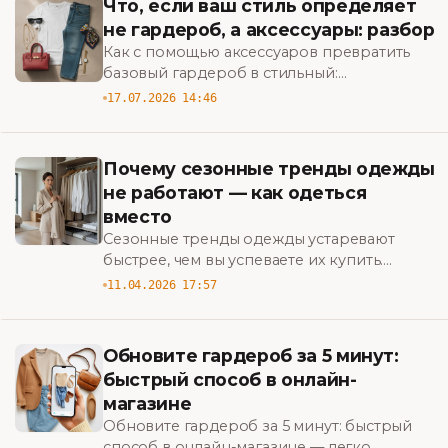
Что, если ваш стиль определяет
не гардероб, а аксессуары: разбор
Как с помощью аксессуаров превратить
базовый гардероб в стильный:
практические советы и неочевидные
17.07.2026 14:46
приёмы. Узнайте, с чего начать.
Почему сезонные тренды одежды
не работают — как одеться
вместо
Сезонные тренды одежды устаревают
быстрее, чем вы успеваете их купить.
Узнайте, как формировать стиль, который
11.04.2026 17:57
работает на вас, а не против вашего
бюджета.
Обновите гардероб за 5 минут:
быстрый способ в онлайн-
магазине
Обновите гардероб за 5 минут: быстрый
способ в онлайн-магазине — легко