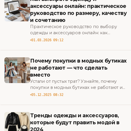
аксессуары онлайн: практическое
руководство по размеру, качеству
и сочетанию
Практическое руководство по выбору
одежды и аксессуаров онлайн: как
правильно определить размер, проверить
01.03.2026 09:12
качество и сочетать вещи для стильных
образов.
Почему покупки в модных бутиках
не работают — что сделать
вместо
Устали от пустых трат? Узнайте, почему
покупки в модных бутиках не работают и
какие шаги выбрать вместо, чтобы
05.12.2025 08:32
выглядеть стильно и экономно. BigBazar
Тренды одежды и аксессуаров,
которые будут править модой в
2024