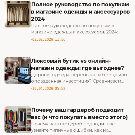
Полное руководство по покупкам
в магазине одежды и аксессуаров
2024
Полное руководство по покупкам в
магазине одежды и аксессуаров 2024:
советы по выбору, экономии, уходу и
02.02.2026 11:56
стилю, чтобы обновить гардероб без
лишних трат.
Люксовый бутик vs онлайн-
магазин одежды: где выгоднее?
Дорогая одежда: переплата за бренд или
оправданная инвестиция? Сравниваем
цены, сервис и ассортимент люксовых
12.04.2026 05:52
бутиков и онлайн-магазинов — узнайте,
где выгоднее совершать покупки.
Почему ваш гардероб подводит
вас (и что покупать вместо этого)
Почему ваш гардероб подводит вас —
узнайте типичные ошибки, как их