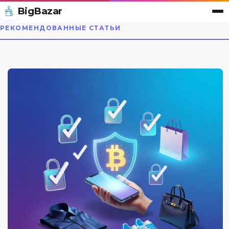
BigBazar
РЕКОМЕНДОВАННЫЕ СТАТЬИ
BigBazar — магазин одеж