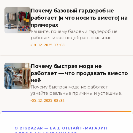
BigBazar
Почему базовый гардероб не
работает (и что носить вместо) на
примерах
Узнайте, почему базовый гардероб не
работает и как подобрать стильные
альтернативы: реальные примеры, правила
19.12.2025 17:08
сочетаний и идеи, что носить вместо.
BigBazar
Почему быстрая мода не
работает — что продавать вместо
неё
Почему быстрая мода не работает —
узнайте реальные причины и успешные
альтернативы: что продавать вместо неё,
05.12.2025 08:32
чтобы увеличить прибыль и удержать
клиентов. BigBazar
О BIGBAZAR — ВАШ ОНЛАЙН-МАГАЗИН