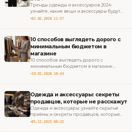
Тренды одежды и аксессуаров 2024:
узнайте, какие вещи и аксессуары будут
править модой — практичные советы по
02.02.2026 11:57
стилю, сочетаниям и must-have сезона.
10 способов выглядеть дорого с
минимальным бюджетом в
магазине
10 способов выглядеть дорого с
минимальным бюджетом в магазине:
практичные лайфхаки по выбору тканей,
19.01.2026 10:43
аксессуаров и сочетаний, чтобы выглядеть
стильно и экономно. BigBazar
Одежда и аксессуары: секреты
продавцов, которые не расскажут
Одежда и аксессуары: узнайте скрытые
приёмы и секреты продавцов, которые
помогут покупать выгодно, избегать
05.12.2025 08:32
разводов и выбирать качественные вещи.