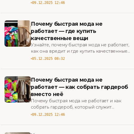
исправить и что покупать вместо этого,
09.12.2025 12:46
чтобы создать стильный, практичный
гардероб. BigBazar
Почему быстрая мода не
работает — где купить
качественные вещи
Узнайте, почему быстрая мода не работает,
как она вредит и где купить качественные
вещи — практичные советы и
05.12.2025 08:32
проверенные бренды для устойчивого
гардероба. BigBazar
Почему быстрая мода не
работает — как собрать гардероб
вместо неё
Почему быстрая мода не работает и как
собрать гардероб, который служит
дольше: практические советы по стилю,
09.12.2025 12:46
экономии и ответственному шопингу.
BigBazar