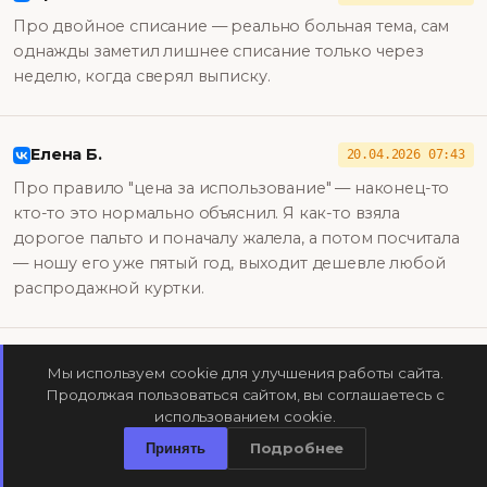
Про двойное списание — реально больная тема, сам
однажды заметил лишнее списание только через
неделю, когда сверял выписку.
Елена Б.
20.04.2026 07:43
Про правило "цена за использование" — наконец-то
кто-то это нормально объяснил. Я как-то взяла
дорогое пальто и поначалу жалела, а потом посчитала
— ношу его уже пятый год, выходит дешевле любой
распродажной куртки.
Роман К.
19.04.2026 15:50
Мы используем cookie для улучшения работы сайта.
Продолжая пользоваться сайтом, вы соглашаетесь с
Интересно про Birkin — 14% годовых звучит
использованием cookie.
убедительно, но это же единицы экземпляров в
Подробнее
нужном состоянии, а не массовая история.
Принять