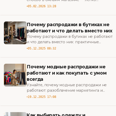
подберите стильные комплекты,
05.02.2026 13:28
сэкономьте время и найдите лучшие
предложения.
Почему распродажи в бутиках не
работают и что делать вместо них
Почему распродажи в бутиках не работают
и что делать вместо них: практичные
стратегии повышения прибыли,
05.12.2025 08:32
привлечения клиентов и повышения
ценности бренда. BigBazar
Почему модные распродажи не
работают и как покупать с умом
всегда
Узнайте, почему модные распродажи не
работают: разоблачение маркетинга и
практические советы, как покупать с умом
19.12.2025 17:08
всегда и тратить меньше на стиль. BigBazar
Как выбирать одежду и