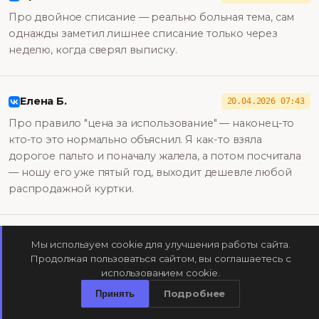
Про двойное списание — реально больная тема, сам
однажды заметил лишнее списание только через
неделю, когда сверял выписку.
Елена Б.
20.04.2026 07:43
Про правило "цена за использование" — наконец-то
кто-то это нормально объяснил. Я как-то взяла
дорогое пальто и поначалу жалела, а потом посчитала
— ношу его уже пятый год, выходит дешевле любой
распродажной куртки.
Роман К.
19.04.2026 15:50
Мы используем cookie для улучшения работы сайта.
Продолжая пользоваться сайтом, вы соглашаетесь с
Интересно про Birkin — 14% годовых звучит
использованием cookie.
убедительно, но это же единицы экземпляров в
Подробнее
нужном состоянии, а не массовая история.
Принять