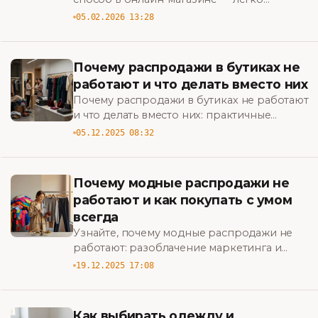
подберите стильные комплекты,
05.02.2026 13:28
сэкономьте время и найдите лучшие
предложения.
Почему распродажи в бутиках не
работают и что делать вместо них
Почему распродажи в бутиках не работают
и что делать вместо них: практичные
стратегии повышения прибыли,
05.12.2025 08:32
привлечения клиентов и повышения
ценности бренда. BigBazar
Почему модные распродажи не
работают и как покупать с умом
всегда
Узнайте, почему модные распродажи не
работают: разоблачение маркетинга и
практические советы, как покупать с умом
19.12.2025 17:08
всегда и тратить меньше на стиль. BigBazar
Как выбирать одежду и