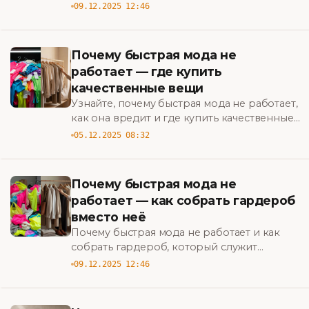
исправить и что покупать вместо этого,
09.12.2025 12:46
чтобы создать стильный, практичный
гардероб. BigBazar
Почему быстрая мода не
работает — где купить
качественные вещи
Узнайте, почему быстрая мода не работает,
как она вредит и где купить качественные
вещи — практичные советы и
05.12.2025 08:32
проверенные бренды для устойчивого
гардероба. BigBazar
Почему быстрая мода не
работает — как собрать гардероб
вместо неё
Почему быстрая мода не работает и как
собрать гардероб, который служит
дольше: практические советы по стилю,
09.12.2025 12:46
экономии и ответственному шопингу.
BigBazar