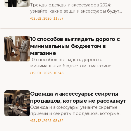
Тренды одежды и аксессуаров 2024:
узнайте, какие вещи и аксессуары будут
править модой — практичные советы по
02.02.2026 11:57
стилю, сочетаниям и must-have сезона.
10 способов выглядеть дорого с
минимальным бюджетом в
магазине
10 способов выглядеть дорого с
минимальным бюджетом в магазине:
практичные лайфхаки по выбору тканей,
19.01.2026 10:43
аксессуаров и сочетаний, чтобы выглядеть
стильно и экономно. BigBazar
Одежда и аксессуары: секреты
продавцов, которые не расскажут
Одежда и аксессуары: узнайте скрытые
приёмы и секреты продавцов, которые
помогут покупать выгодно, избегать
05.12.2025 08:32
разводов и выбирать качественные вещи.