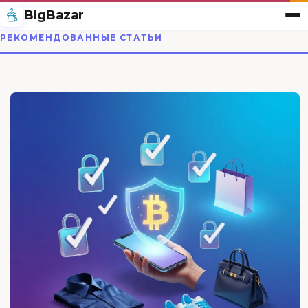
BigBazar
РЕКОМЕНДОВАННЫЕ СТАТЬИ
BigBazar — магазин одеж