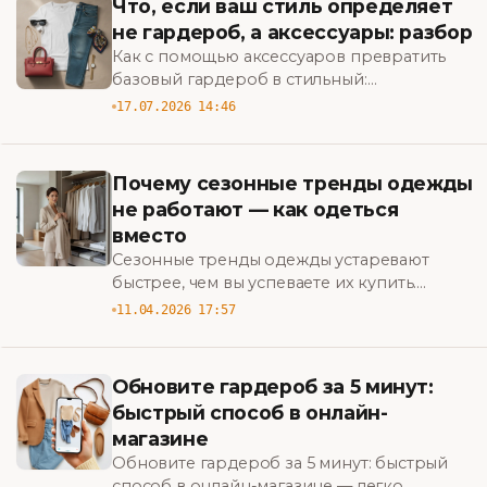
Что, если ваш стиль определяет
не гардероб, а аксессуары: разбор
Как с помощью аксессуаров превратить
базовый гардероб в стильный:
практические советы и неочевидные
17.07.2026 14:46
приёмы. Узнайте, с чего начать.
Почему сезонные тренды одежды
не работают — как одеться
вместо
Сезонные тренды одежды устаревают
быстрее, чем вы успеваете их купить.
Узнайте, как формировать стиль, который
11.04.2026 17:57
работает на вас, а не против вашего
бюджета.
Обновите гардероб за 5 минут:
быстрый способ в онлайн-
магазине
Обновите гардероб за 5 минут: быстрый
способ в онлайн-магазине — легко