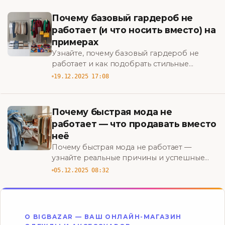
BigBazar
Почему базовый гардероб не
работает (и что носить вместо) на
примерах
Узнайте, почему базовый гардероб не
работает и как подобрать стильные
альтернативы: реальные примеры, правила
19.12.2025 17:08
сочетаний и идеи, что носить вместо.
BigBazar
Почему быстрая мода не
работает — что продавать вместо
неё
Почему быстрая мода не работает —
узнайте реальные причины и успешные
альтернативы: что продавать вместо неё,
05.12.2025 08:32
чтобы увеличить прибыль и удержать
клиентов. BigBazar
О BIGBAZAR — ВАШ ОНЛАЙН-МАГАЗИН