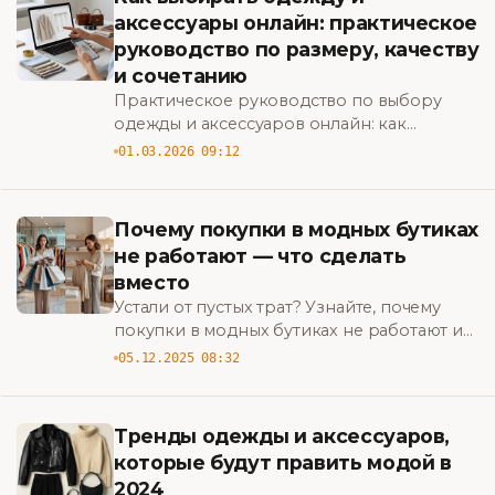
аксессуары онлайн: практическое
руководство по размеру, качеству
и сочетанию
Практическое руководство по выбору
одежды и аксессуаров онлайн: как
правильно определить размер, проверить
01.03.2026 09:12
качество и сочетать вещи для стильных
образов.
Почему покупки в модных бутиках
не работают — что сделать
вместо
Устали от пустых трат? Узнайте, почему
покупки в модных бутиках не работают и
какие шаги выбрать вместо, чтобы
05.12.2025 08:32
выглядеть стильно и экономно. BigBazar
Тренды одежды и аксессуаров,
которые будут править модой в
2024