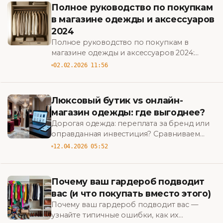
Полное руководство по покупкам
в магазине одежды и аксессуаров
2024
Полное руководство по покупкам в
магазине одежды и аксессуаров 2024:
советы по выбору, экономии, уходу и
02.02.2026 11:56
стилю, чтобы обновить гардероб без
лишних трат.
Люксовый бутик vs онлайн-
магазин одежды: где выгоднее?
Дорогая одежда: переплата за бренд или
оправданная инвестиция? Сравниваем
цены, сервис и ассортимент люксовых
12.04.2026 05:52
бутиков и онлайн-магазинов — узнайте,
где выгоднее совершать покупки.
Почему ваш гардероб подводит
вас (и что покупать вместо этого)
Почему ваш гардероб подводит вас —
узнайте типичные ошибки, как их