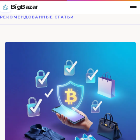
BigBazar
РЕКОМЕНДОВАННЫЕ СТАТЬИ
BigBazar — магазин одеж