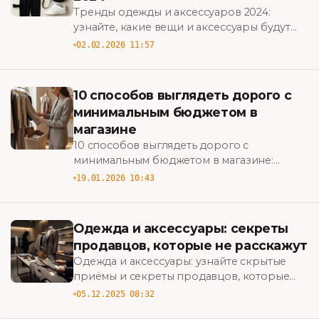
Тренды одежды и аксессуаров 2024:
узнайте, какие вещи и аксессуары будут
править модой — практичные советы по
02.02.2026 11:57
стилю, сочетаниям и must-have сезона.
10 способов выглядеть дорого с
минимальным бюджетом в
магазине
10 способов выглядеть дорого с
минимальным бюджетом в магазине:
практичные лайфхаки по выбору тканей,
19.01.2026 10:43
аксессуаров и сочетаний, чтобы выглядеть
стильно и экономно. BigBazar
Одежда и аксессуары: секреты
продавцов, которые не расскажут
Одежда и аксессуары: узнайте скрытые
приёмы и секреты продавцов, которые
помогут покупать выгодно, избегать
05.12.2025 08:32
разводов и выбирать качественные вещи.