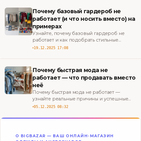
BigBazar
Почему базовый гардероб не
работает (и что носить вместо) на
примерах
Узнайте, почему базовый гардероб не
работает и как подобрать стильные
альтернативы: реальные примеры, правила
19.12.2025 17:08
сочетаний и идеи, что носить вместо.
BigBazar
Почему быстрая мода не
работает — что продавать вместо
неё
Почему быстрая мода не работает —
узнайте реальные причины и успешные
альтернативы: что продавать вместо неё,
05.12.2025 08:32
чтобы увеличить прибыль и удержать
клиентов. BigBazar
О BIGBAZAR — ВАШ ОНЛАЙН-МАГАЗИН