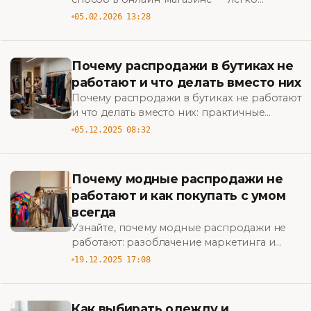
подберите стильные комплекты,
05.02.2026 13:28
сэкономьте время и найдите лучшие
предложения.
Почему распродажи в бутиках не
работают и что делать вместо них
Почему распродажи в бутиках не работают
и что делать вместо них: практичные
стратегии повышения прибыли,
05.12.2025 08:32
привлечения клиентов и повышения
ценности бренда. BigBazar
Почему модные распродажи не
работают и как покупать с умом
всегда
Узнайте, почему модные распродажи не
работают: разоблачение маркетинга и
практические советы, как покупать с умом
19.12.2025 17:08
всегда и тратить меньше на стиль. BigBazar
Как выбирать одежду и