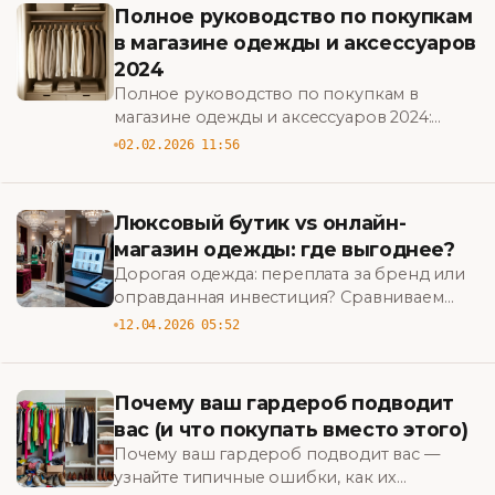
Полное руководство по покупкам
в магазине одежды и аксессуаров
2024
Полное руководство по покупкам в
магазине одежды и аксессуаров 2024:
советы по выбору, экономии, уходу и
02.02.2026 11:56
стилю, чтобы обновить гардероб без
лишних трат.
Люксовый бутик vs онлайн-
магазин одежды: где выгоднее?
Дорогая одежда: переплата за бренд или
оправданная инвестиция? Сравниваем
цены, сервис и ассортимент люксовых
12.04.2026 05:52
бутиков и онлайн-магазинов — узнайте,
где выгоднее совершать покупки.
Почему ваш гардероб подводит
вас (и что покупать вместо этого)
Почему ваш гардероб подводит вас —
узнайте типичные ошибки, как их