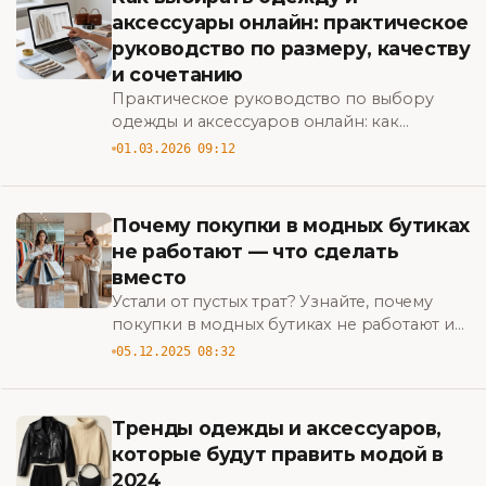
аксессуары онлайн: практическое
руководство по размеру, качеству
и сочетанию
Практическое руководство по выбору
одежды и аксессуаров онлайн: как
правильно определить размер, проверить
01.03.2026 09:12
качество и сочетать вещи для стильных
образов.
Почему покупки в модных бутиках
не работают — что сделать
вместо
Устали от пустых трат? Узнайте, почему
покупки в модных бутиках не работают и
какие шаги выбрать вместо, чтобы
05.12.2025 08:32
выглядеть стильно и экономно. BigBazar
Тренды одежды и аксессуаров,
которые будут править модой в
2024