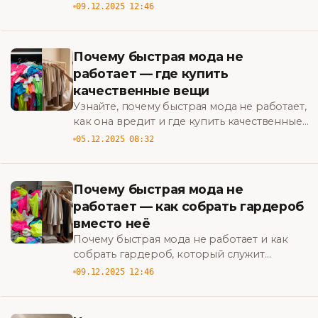
исправить и что покупать вместо этого,
09.12.2025 12:46
чтобы создать стильный, практичный
гардероб. BigBazar
Почему быстрая мода не
работает — где купить
качественные вещи
Узнайте, почему быстрая мода не работает,
как она вредит и где купить качественные
вещи — практичные советы и
05.12.2025 08:32
проверенные бренды для устойчивого
гардероба. BigBazar
Почему быстрая мода не
работает — как собрать гардероб
вместо неё
Почему быстрая мода не работает и как
собрать гардероб, который служит
дольше: практические советы по стилю,
09.12.2025 12:46
экономии и ответственному шопингу.
BigBazar