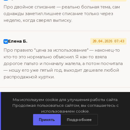
Про двойное списание — реально больная тема, сам
однажды заметил лишнее списание только через
неделю, когда сверял выписку.
Елена Б.
20.04.2026 07:43
Про правило "цена за использование" — наконец-то
кто-то это нормально объяснил. Я как-то взяла
дорогое пальто и поначалу жалела, а потом посчитала
— ношу его уже пятый год, выходит дешевле любой
распродажной куртки.
Роман К.
19.04.2026 15:50
Мы используем cookie для улучшения работы сайта.
Продолжая пользоваться сайтом, вы соглашаетесь с
Интересно про Birkin — 14% годовых звучит
использованием cookie.
убедительно, но это же единицы экземпляров в
Подробнее
нужном состоянии, а не массовая история.
Принять