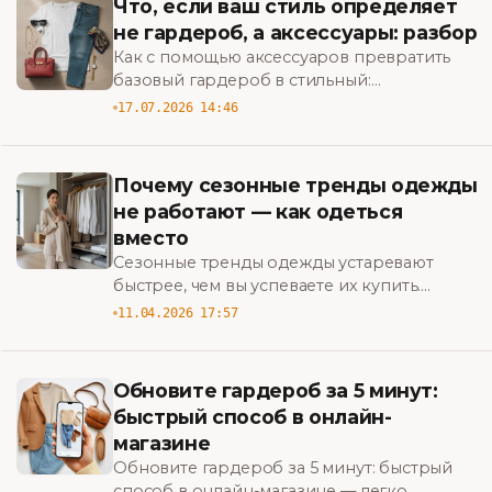
Что, если ваш стиль определяет
не гардероб, а аксессуары: разбор
Как с помощью аксессуаров превратить
базовый гардероб в стильный:
практические советы и неочевидные
17.07.2026 14:46
приёмы. Узнайте, с чего начать.
Почему сезонные тренды одежды
не работают — как одеться
вместо
Сезонные тренды одежды устаревают
быстрее, чем вы успеваете их купить.
Узнайте, как формировать стиль, который
11.04.2026 17:57
работает на вас, а не против вашего
бюджета.
Обновите гардероб за 5 минут:
быстрый способ в онлайн-
магазине
Обновите гардероб за 5 минут: быстрый
способ в онлайн-магазине — легко